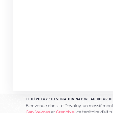
LE DÉVOLUY : DESTINATION NATURE AU CŒUR D
Bienvenue dans Le Dévoluy, un massif mon
Gap
,
Veynes
et
Grenoble
, ce territoire d’al