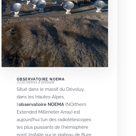
OBSERVATOIRE NOEMA
2550 mètres d’altitude
Situé dans le massif du Dévoluy,
dans les Hautes-Alpes,
l’
observatoire NOEMA
(NOrthern
Extended Millimeter Array) est
aujourd’hui l’un des radiotélescopes
les plus puissants de l’hémisphère
nord. Installé sur le plateau de Bure,