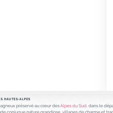
ES HAUTES-ALPES
tagneux préservé au cœur des
Alpes du Sud
, dans le dé
titude conjugue nature grandiose, villages de charme et trad