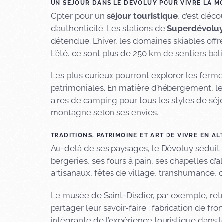
UN SÉJOUR DANS LE DÉVOLUY POUR VIVRE LA 
Opter pour un
séjour touristique
, c’est déc
d’authenticité. Les stations de
Superdévolu
détendue. L’hiver, les domaines skiables off
L’été, ce sont plus de 250 km de sentiers bal
Les plus curieux pourront explorer les ferme
patrimoniales. En matière d’hébergement, le 
aires de camping pour tous les styles de séj
montagne selon ses envies.
TRADITIONS, PATRIMOINE ET ART DE VIVRE EN AL
Au-delà de ses paysages, le Dévoluy séduit p
bergeries, ses fours à pain, ses chapelles 
artisanaux, fêtes de village, transhumance, c
Le musée de Saint-Disdier, par exemple, retrac
partager leur savoir-faire : fabrication de fr
intégrante de l’expérience touristique dans 