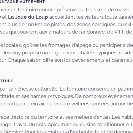
MONTAGNE AUTREMENT
ouvrir un territoire encore préservé du tourisme de mass
y
et
La Joue du Loup
accueillent les visiteurs toute l’an
rent plus de 100 km de pistes, des zones nordiques, du ski
isés qui s’ouvrent aux amateurs de randonnée, de VTT, de t
s locales, goûter les fromages d’alpage ou participer à d
Dévoluy propose un large choix : chalets typiques, résiden
our. Chaque saison offre son lot d’événements et d’animat
TITUDE
ar sa richesse culturelle. Le territoire conserve un patri
d’altitude et ses hameaux typiques. De nombreux événement
oncerts en plein air, ou encore veillées contées autour de l
e l’histoire du territoire et ses métiers d’antan. Les habi
omage, travail du bois, apiculture ou cuisine traditionnell
le Dévoluy. Pour les amateurs d’authenticité et de découve