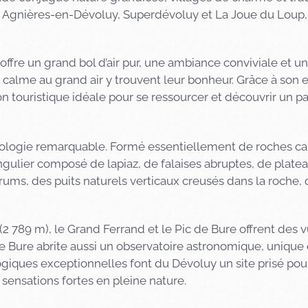
 Agnières-en-Dévoluy,
Superdévoluy
et La Joue du Loup,
ffre un grand bol d’air pur, une ambiance conviviale et un 
e calme au grand air y trouvent leur bonheur. Grâce à son
 touristique idéale pour se ressourcer et découvrir un pa
ologie remarquable. Formé essentiellement de roches calcai
ingulier composé de lapiaz, de falaises abruptes, de plate
ms, des puits naturels verticaux creusés dans la roche, 
 789 m), le Grand Ferrand et le Pic de Bure offrent des v
e Bure abrite aussi un observatoire astronomique, unique 
giques exceptionnelles font du Dévoluy un site prisé pour 
 sensations fortes en pleine nature.