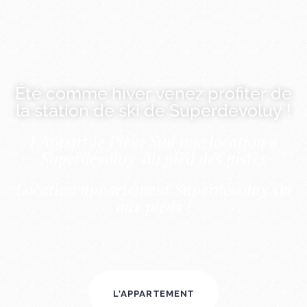
Superdévoluy
L'Apprt le Plein Sud
Au pied des pistes!
Été comme hiver venez profiter de
la station de ski de Superdevoluy !
L’Appart le Plein Sud une location à
Superdévoluy au pied des pistes
Location appartement Superdévoluy ski
aux pieds !
L'APPARTEMENT