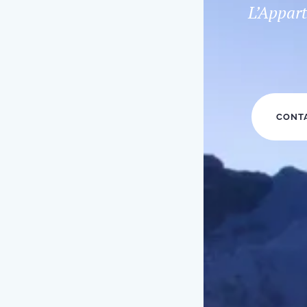
L’Appart
CONT