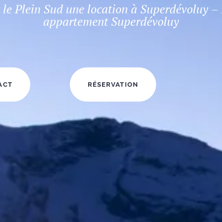
 le Plein Sud une location à Superdévoluy –
appartement Superdévoluy
ACT
RÉSERVATION