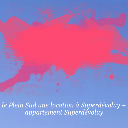
DÉVOLU
MIX
FESTIVA
edition 2026
 le Plein Sud une location à Superdévoluy –
appartement Superdévoluy