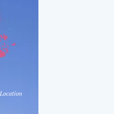
Y
L
 Location