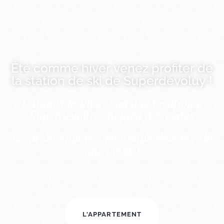
Superdévoluy
L'Apprt le Plein Sud
Au pied des pistes!
Été comme hiver venez profiter de
la station de ski de Superdevoluy !
L’Appart le Plein Sud une location à
Superdévoluy au pied des pistes
Location appartement Superdévoluy ski
aux pieds !
L'APPARTEMENT